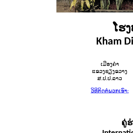
ໂຮງ
Kham Dis
ເມືອງຄຳ
ແຂວງຊຽງຂວາງ
ສ.ປ.ປ.ລາວ
ວິທີຕິດຕໍ່ພວກເຮົາ:
ຄູ່